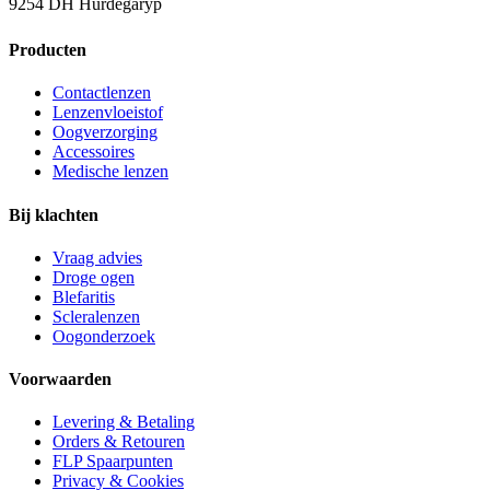
9254 DH Hurdegaryp
Producten
Contactlenzen
Lenzenvloeistof
Oogverzorging
Accessoires
Medische lenzen
Bij klachten
Vraag advies
Droge ogen
Blefaritis
Scleralenzen
Oogonderzoek
Voorwaarden
Levering & Betaling
Orders & Retouren
FLP Spaarpunten
Privacy & Cookies