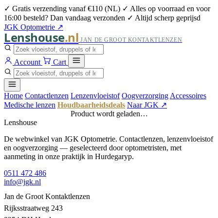
✓ Gratis verzending vanaf €110 (NL)
✓ Alles op voorraad en voor
16:00 besteld? Dan vandaag verzonden
✓ Altijd scherp geprijsd
JGK Optometrie ↗
Lenshouse
.nl
JAN DE GROOT KONTAKTLENZEN
Account
Cart
Home
Contactlenzen
Lenzenvloeistof
Oogverzorging
Accessoires
Medische lenzen
Houdbaarheidsdeals
Naar JGK ↗
Product wordt geladen…
Lenshouse
De webwinkel van JGK Optometrie. Contactlenzen, lenzenvloeistof
en oogverzorging — geselecteerd door optometristen, met
aanmeting in onze praktijk in Hurdegaryp.
0511 472 486
info@jgk.nl
Jan de Groot Kontaktlenzen
Rijksstraatweg 243