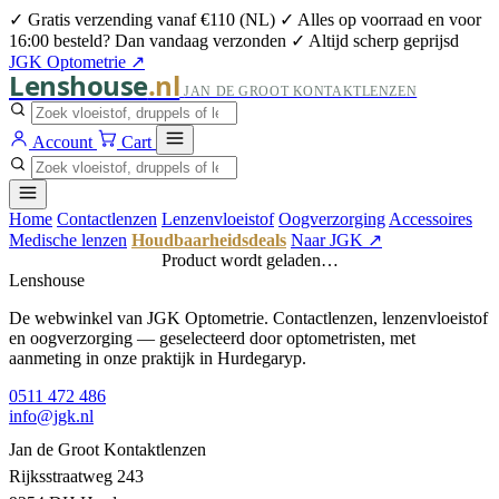
✓ Gratis verzending vanaf €110 (NL)
✓ Alles op voorraad en voor
16:00 besteld? Dan vandaag verzonden
✓ Altijd scherp geprijsd
JGK Optometrie ↗
Lenshouse
.nl
JAN DE GROOT KONTAKTLENZEN
Account
Cart
Home
Contactlenzen
Lenzenvloeistof
Oogverzorging
Accessoires
Medische lenzen
Houdbaarheidsdeals
Naar JGK ↗
Product wordt geladen…
Lenshouse
De webwinkel van JGK Optometrie. Contactlenzen, lenzenvloeistof
en oogverzorging — geselecteerd door optometristen, met
aanmeting in onze praktijk in Hurdegaryp.
0511 472 486
info@jgk.nl
Jan de Groot Kontaktlenzen
Rijksstraatweg 243