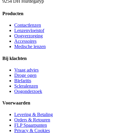
9254 DH Hurdegaryp
Producten
Contactlenzen
Lenzenvloeistof
Oogverzorging
Accessoires
Medische lenzen
Bij klachten
Vraag advies
Droge ogen
Blefaritis
Scleralenzen
Oogonderzoek
Voorwaarden
Levering & Betaling
Orders & Retouren
FLP Spaarpunten
Privacy & Cookies