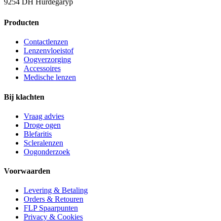
9254 DH Hurdegaryp
Producten
Contactlenzen
Lenzenvloeistof
Oogverzorging
Accessoires
Medische lenzen
Bij klachten
Vraag advies
Droge ogen
Blefaritis
Scleralenzen
Oogonderzoek
Voorwaarden
Levering & Betaling
Orders & Retouren
FLP Spaarpunten
Privacy & Cookies