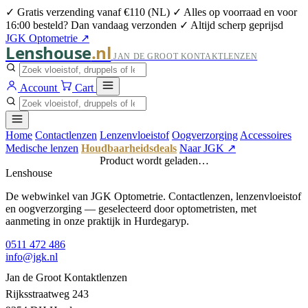
✓ Gratis verzending vanaf €110 (NL)
✓ Alles op voorraad en voor
16:00 besteld? Dan vandaag verzonden
✓ Altijd scherp geprijsd
JGK Optometrie ↗
Lenshouse
.nl
JAN DE GROOT KONTAKTLENZEN
Account
Cart
Home
Contactlenzen
Lenzenvloeistof
Oogverzorging
Accessoires
Medische lenzen
Houdbaarheidsdeals
Naar JGK ↗
Product wordt geladen…
Lenshouse
De webwinkel van JGK Optometrie. Contactlenzen, lenzenvloeistof
en oogverzorging — geselecteerd door optometristen, met
aanmeting in onze praktijk in Hurdegaryp.
0511 472 486
info@jgk.nl
Jan de Groot Kontaktlenzen
Rijksstraatweg 243